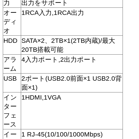
力
出力をサポート
オー
1RCA入力,1RCA出力
ディ
オ
HDD
SATA×2、2TB×1(2TB内蔵)/最大
20TB搭載可能
アラ
4入力ポート,2出力ポート
ーム
USB
2ポート(USB2.0前面×1 USB2.0背
面×1)
イン
1HDMI,1VGA
ター
フェ
ース
イー
1 RJ-45(10/100/1000Mbps)