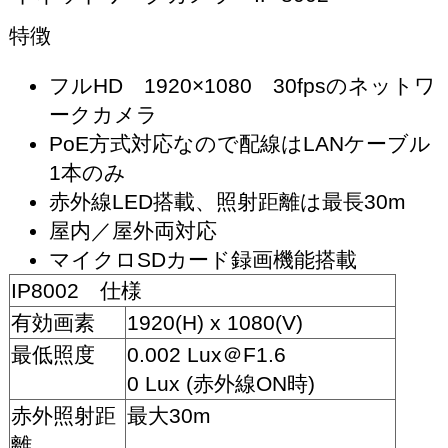
特徴
フルHD 1920×1080 30fpsのネットワ
ークカメラ
PoE方式対応なので配線はLANケーブル
1本のみ
赤外線LED搭載、照射距離は最長30m
屋内／屋外両対応
マイクロSDカード録画機能搭載
IP8002 仕様
有効画素
1920(H) x 1080(V)
最低照度
0.002 Lux＠F1.6
0 Lux (赤外線ON時)
赤外照射距
最大30m
離