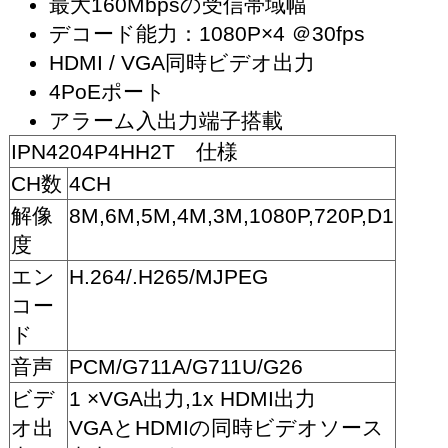
最大160Mbpsの受信帯域幅
デコード能力：1080P×4 ＠30fps
HDMI / VGA同時ビデオ出力
4PoEポート
アラーム入出力端子搭載
IPN4204P4HH2T 仕様
CH数
4CH
解像
8M,6M,5M,4M,3M,1080P,720P,D1
度
エン
H.264/.H265/MJPEG
コー
ド
音声
PCM/G711A/G711U/G26
ビデ
1 ×VGA出力,1x HDMI出力
オ出
VGAとHDMIの同時ビデオソース