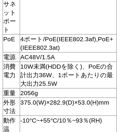
サネ
ット
ポー
ト
PoE
4ポート/PoE(IEEE802.3af),PoE+
(IEEE802.3at)
電源
AC48V/1.5A
消費
10W未満(HDDを除く)、PoEの合
電力
計出力36W、1ポートあたりの最
大出力25.5W
重量
2056g
外形
375.0(W)×282.9(D)×53.0(H)mm
寸法
動作
-10°C~+55°C/10％~93％(RH)
温