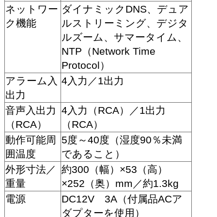
ネットワー
ダイナミックDNS、デュア
ク機能
ルストリーミング、デジタ
ルズーム、サマータイム、
NTP（Network Time
Protocol）
アラーム入
4入力／1出力
出力
音声入出力
4入力（RCA）／1出力
（RCA）
（RCA）
動作可能周
5度～40度（湿度90％未満
囲温度
であること）
外形寸法／
約300（幅）×53（高）
重量
×252（奥）mm／約1.3kg
電源
DC12V 3A（付属品ACア
ダプターを使用）