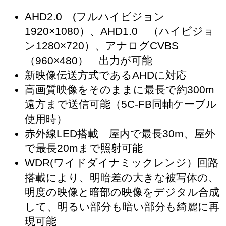
AHD2.0 (フルハイビジョン
1920×1080）、AHD1.0 （ハイビジョ
ン1280×720）、アナログCVBS
（960×480） 出力が可能
新映像伝送方式であるAHDに対応
高画質映像をそのままに最長で約300m
遠方まで送信可能（5C-FB同軸ケーブル
使用時）
赤外線LED搭載 屋内で最長30m、屋外
で最長20mまで照射可能
WDR(ワイドダイナミックレンジ）回路
搭載により、明暗差の大きな被写体の、
明度の映像と暗部の映像をデジタル合成
して、明るい部分も暗い部分も綺麗に再
現可能