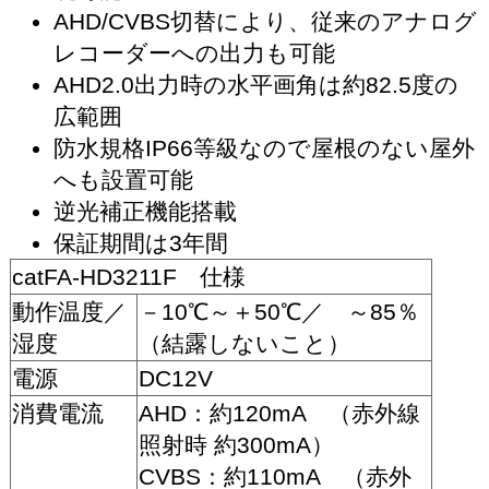
AHD/CVBS切替により、従来のアナログ
レコーダーへの出力も可能
AHD2.0出力時の水平画角は約82.5度の
広範囲
防水規格IP66等級なので屋根のない屋外
へも設置可能
逆光補正機能搭載
保証期間は3年間
catFA-HD3211F 仕様
動作温度／
－10℃～＋50℃／ ～85％
湿度
（結露しないこと）
電源
DC12V
消費電流
AHD：約120mA （赤外線
照射時 約300mA）
CVBS：約110mA （赤外