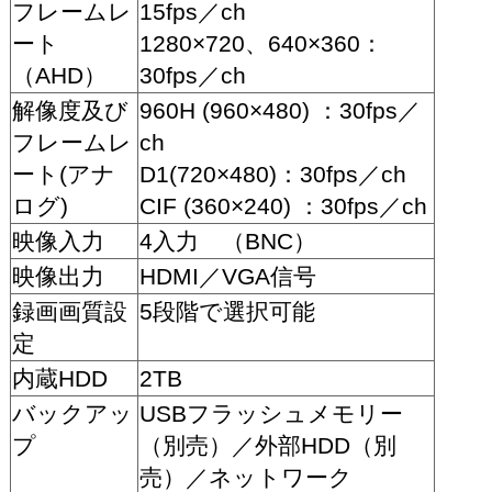
フレームレ
15fps／ch
ート
1280×720、640×360：
（AHD）
30fps／ch
解像度及び
960H (960×480) ：30fps／
フレームレ
ch
ート(アナ
D1(720×480)：30fps／ch
ログ)
CIF (360×240) ：30fps／ch
映像入力
4入力 （BNC）
映像出力
HDMI／VGA信号
録画画質設
5段階で選択可能
定
内蔵HDD
2TB
バックアッ
USBフラッシュメモリー
プ
（別売）／外部HDD（別
売）／ネットワーク