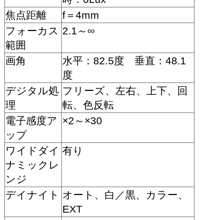
焦点距離
f＝4mm
フォーカス
2.1～∞
範囲
画角
水平：82.5度 垂直：48.1
度
デジタル処
フリーズ、左右、上下、回
理
転、色反転
電子感度ア
×2～×30
ップ
ワイドダイ
有り
ナミックレ
ンジ
デイナイト
オート、白／黒、カラー、
EXT