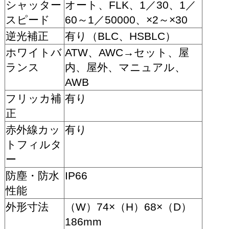
シャッター
オート、FLK、1／30、1／
スピード
60～1／50000、×2～×30
逆光補正
有り（BLC、HSBLC）
ホワイトバ
ATW、AWC→セット、屋
ランス
内、屋外、マニュアル、
AWB
フリッカ補
有り
正
赤外線カッ
有り
トフィルタ
ー
防塵・防水
IP66
性能
外形寸法
（W）74×（H）68×（D）
186mm