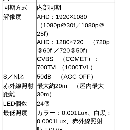
同期方式
内部同期
解像度
AHD：1920×1080
（1080p＠30f／1080p＠
25f）
AHD：1280×720 （720p
＠60f ／720＠50f）
CVBS （COMET）：
700TVL（1000TVL）
S／N比
50dB （AGC OFF）
赤外線照射
最大約20m （屋内最大
距離
30m）
LED個数
24個
最低照度
カラー：0.001Lux、白黒：
0.0001Lux、赤外線照射
時：0Lux