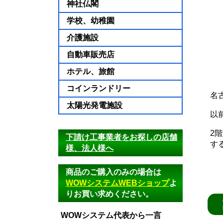
神社仏閣
学校、幼稚園
介護施設
自動車販売店
ホテル、旅館
コインランドリー
名
太陽光発電施設
以
2
下請け工事業者をお探しの店舗
す
様、法人様へ
商品のご購入のみの場合は
WOWシステムWEBショップ
よ
りお買い求めください。
WOWシステム代表から一言