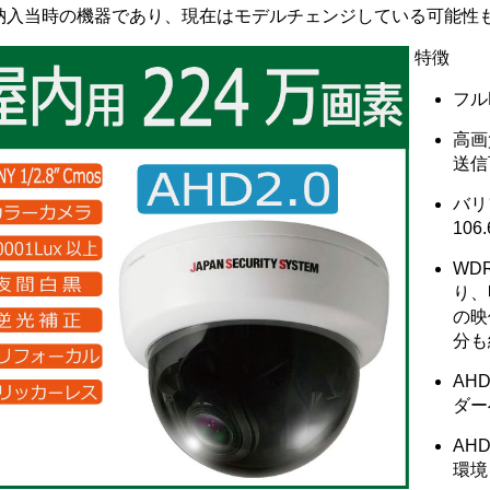
納入当時の機器であり、現在はモデルチェンジしている可能性
特徴
フル
高画
送信
バリ
106
WD
り、
の映
分も
AH
ダー
AH
環境