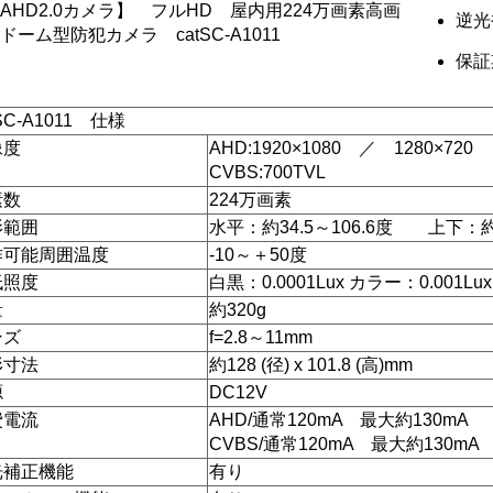
AHD2.0カメラ】 フルHD 屋内用224万画素高画
逆光
ドーム型防犯カメラ catSC-A1011
保証
tSC-A1011 仕様
像度
AHD:1920×1080 ／ 1280×720
CVBS:700TVL
素数
224万画素
影範囲
水平：約34.5～106.6度 上下：約1
作可能周囲温度
-10～＋50度
低照度
白黒：0.0001Lux カラー：0.001Lux
量
約320g
ンズ
f=2.8～11mm
形寸法
約128 (径) x 101.8 (高)mm
源
DC12V
費電流
AHD/通常120mA 最大約130mA
CVBS/通常120mA 最大約130mA
光補正機能
有り