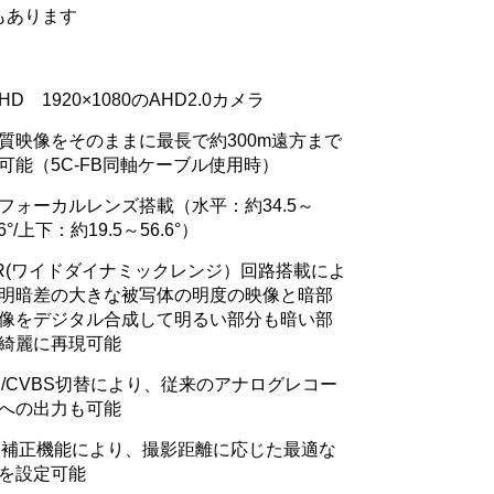
もあります
HD 1920×1080のAHD2.0カメラ
質映像をそのままに最長で約300m遠方まで
可能（5C-FB同軸ケーブル使用時）
フォーカルレンズ搭載（水平：約34.5～
.6°/上下：約19.5～56.6°）
R(ワイドダイナミックレンジ）回路搭載によ
明暗差の大きな被写体の明度の映像と暗部
像をデジタル合成して明るい部分も暗い部
綺麗に再現可能
D/CVBS切替により、従来のアナログレコー
への出力も可能
D補正機能により、撮影距離に応じた最適な
を設定可能