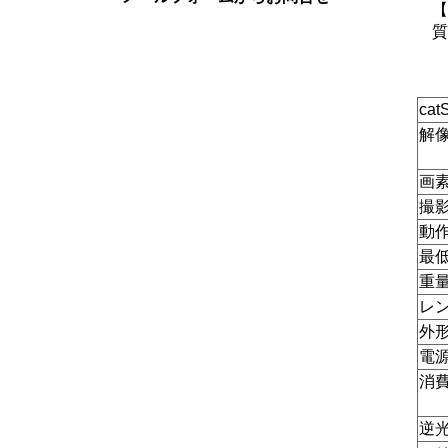
【
質
ca
解
画
撮
動
最
重
レ
外
電
消
逆