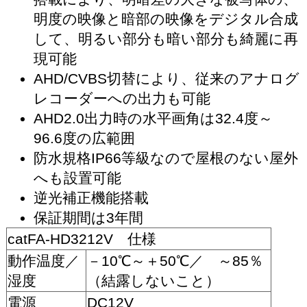
明度の映像と暗部の映像をデジタル合成
して、明るい部分も暗い部分も綺麗に再
現可能
AHD/CVBS切替により、従来のアナログ
レコーダーへの出力も可能
AHD2.0出力時の水平画角は32.4度～
96.6度の広範囲
防水規格IP66等級なので屋根のない屋外
へも設置可能
逆光補正機能搭載
保証期間は3年間
catFA-HD3212V 仕様
動作温度／
－10℃～＋50℃／ ～85％
湿度
（結露しないこと）
電源
DC12V