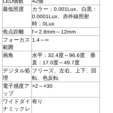
LED個数
42個
最低照度
カラー：0.001Lux、白黒：
0.0001Lux、赤外線照射
時：0Lux
焦点距離
f＝2.8mm～12mm
フォーカス
1.4～∞
範囲
画角
水平：32.4度～96.6度 垂
直：17.0度～49.7度
デジタル処
フリーズ、左右、上下、回
理
転、色反転
電子感度ア
×2～×30
ップ
ワイドダイ
有り
ナミックレ