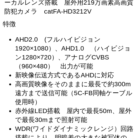
ーカルレンズ搭載 屋外用219万画素高画質
防犯カメラ catFA-HD3212V
特徴
AHD2.0 (フルハイビジョン
1920×1080）、AHD1.0 （ハイビジョ
ン1280×720）、アナログCVBS
（960×480） 出力が可能
新映像伝送方式であるAHDに対応
高画質映像をそのままに最長で約300m
遠方まで送信可能（5C-FB同軸ケーブル
使用時）
赤外線LED搭載 屋内で最長50m、屋外
で最長30mまで照射可能
WDR(ワイドダイナミックレンジ）回路
搭載により、明暗差の大きな被写体の、