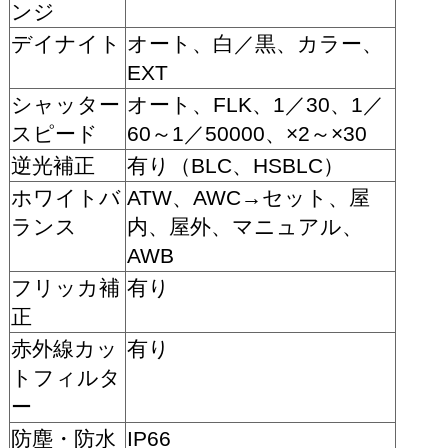
ンジ
デイナイト
オート、白／黒、カラー、
EXT
シャッター
オート、FLK、1／30、1／
スピード
60～1／50000、×2～×30
逆光補正
有り（BLC、HSBLC）
ホワイトバ
ATW、AWC→セット、屋
ランス
内、屋外、マニュアル、
AWB
フリッカ補
有り
正
赤外線カッ
有り
トフィルタ
ー
防塵・防水
IP66