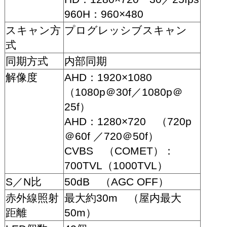
960H：960×480
スキャン方
プログレッシブスキャン
式
同期方式
内部同期
解像度
AHD：1920×1080
（1080p＠30f／1080p＠
25f）
AHD：1280×720 （720p
＠60f ／720＠50f）
CVBS （COMET）：
700TVL（1000TVL）
S／N比
50dB （AGC OFF）
赤外線照射
最大約30m （屋内最大
距離
50m）